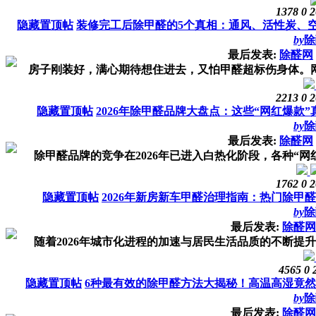
1378
0
2
隐藏置顶帖
装修完工后除甲醛的5个真相：通风、活性炭、
by
除
最后发表:
除醛网
房子刚装好，满心期待想住进去，又怕甲醛超标伤身体。网上
2213
0
2
隐藏置顶帖
2026年除甲醛品牌大盘点：这些“网红爆款
by
除
最后发表:
除醛网
除甲醛品牌的竞争在2026年已进入白热化阶段，各种“网红
1762
0
2
隐藏置顶帖
2026年新房新车甲醛治理指南：热门除甲
by
除
最后发表:
除醛网
随着2026年城市化进程的加速与居民生活品质的不断提升，
4565
0
隐藏置顶帖
6种最有效的除甲醛方法大揭秘！高温高湿竟然
by
除
最后发表:
除醛网