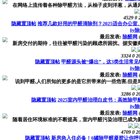
在网络上流传着各种除甲醛方法，从柚子皮到洋葱，从通风到
4529
0
隐藏置顶帖
推荐几款好用的甲醛清除剂？2025适合办公
by
除
最后发表:
除醛网
新房交付的期待，往往被甲醛污染的顾虑所困扰。据安徽商报联
3324
0
2
隐藏置顶帖
甲醛源头被“爆出”，这3类生活常
by
除
最后发表:
除醛网
说到甲醛,人们所知的更多的是它所带来的一些危害,但是对于
3286
0
2
隐藏置顶帖
2025室内甲醛治理白皮书：高效除
by
除
最后发表:
除醛网
随着居住环境标准的不断提高，室内甲醛污染治理已成为新房入
4709
0
2
隐藏置顶帖
新房急入住必备！6罐除甲醛凝胶让你呼