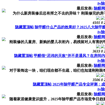
by
除
最后发表:
除醛网
为什么新房装修后总有挥之不去的异味？ 刚装修完的房子
4101
0
隐藏置顶帖
除甲醛什么产品的效果好？2025八大除甲
by
除
最后发表:
除醛网
刚装修的儿童房、新购的婴儿衣柜内，易残留对人有害的甲醛
3633
0
隐藏置顶帖
甲醛很“忌讳的天敌”并不是通风？在房间
by
除
最后发表:
除醛网
对于装饰这一块，咱们现在都不生疏，咱们也知道刚刚装饰完
3506
0
隐藏置顶帖
2025年除甲醛产品专业评测：
by
除
最后发表:
除醛网
随着家居健康意识提升，2025年除甲醛产品市场竞争日趋激